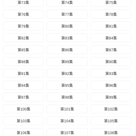
第73集
第74集
第75集
第76集
第77集
第78集
第79集
第80集
第81集
第82集
第83集
第84集
第85集
第86集
第87集
第88集
第89集
第90集
第91集
第92集
第93集
第94集
第95集
第96集
第97集
第98集
第99集
第100集
第101集
第102集
第103集
第104集
第105集
第106集
第107集
第108集