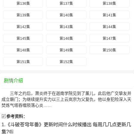
第136集
第137集
第138集
第139集
第140集
第141集
第142集
第143集
第144集
第145集
第146集
第147集
第148集
第149集
第150集
第151集
第152集
剧情介绍
三年之约后，萧炎终于在迦南学院见到了薰儿，此后他广交挚友并
成立磐门；为继续提升实力以三上云岚宗为父复仇，他以身犯险深入天
焚炼气塔吞噬陨落心炎……
参考资料：
1.
《斗破苍穹年番》更新时间什么时候播出 每周几几点更新几
集?