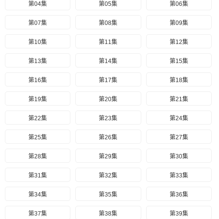
第04集
第05集
第06集
第07集
第08集
第09集
第10集
第11集
第12集
第13集
第14集
第15集
第16集
第17集
第18集
第19集
第20集
第21集
第22集
第23集
第24集
第25集
第26集
第27集
第28集
第29集
第30集
第31集
第32集
第33集
第34集
第35集
第36集
第37集
第38集
第39集