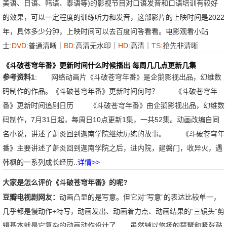
美语、日语、韩语、泰语等)的影视节目对口语发音和口语培训有较好
的效果，可以一定程度的训练听力和发音，这部影片的上映时间是2022
年，具体多少分钟，上映时间可以去百度问答看看。电影观看小贴
士:
DVD
:普通清晰｜
BD
:高清无水印｜
HD
:高清｜
TS
:抢先非清晰
《斗破苍穹年番》更新时间什么时候播出 每周几几点更新几集
参考资料1
: 网络动画片《斗破苍穹年番》是企鹅影视出品，幻维数
码制作的作品。《斗破苍穹年番》更新时间何时？ 《斗破苍穹年
番》更新时间追剧日历 《斗破苍穹年番》由企鹅影视出品，幻维数
码制作，7月31日起，每周日10点更新1集，一共52集。动画改编自同
名小说，讲述了萧炎回到迦南学院继续历练的故事。 《斗破苍穹年
番》主要讲述了萧炎回到迦南学院之后，进内院，建磐门，收异火，遇
韩枫的一系列成长经历..
详情>>
大家是怎么评价《斗破苍穹年番》的呢?
豆瓣电视剧网友：
动画凸显的是写意。但它对“写意”的表达比较单一，
几乎都是慢动作+特写，动画发出、动画着力点、动画结果的“三镜头”剪
辑基本就是它复杂的动画动作设计了……虽然辅以悠扬的琵琶和紧张鼓