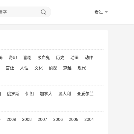
看过
怖
奇幻
喜剧
吸血鬼
历史
动画
动作
宫廷
人性
文化
侦探
穿越
现代
国
俄罗斯
伊朗
加拿大
澳大利
亚爱尔兰
0
2009
2008
2007
2006
2005
2004