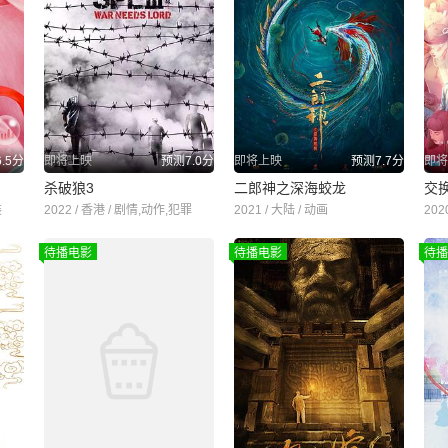
.5分
即将上映
预测7.0分
即将上映
预测7.7分
即将
杀破狼3
二郎神之深海蛟龙
交
装
2022 / 香港 / 剧情,动作,犯罪
2021 / 大陆 / 动画
202
待播电影
待播电影
待播