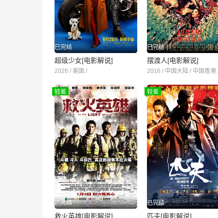
已完结
已完结
超级少女[电影解说]
摆渡人[电影解说]
2026 / 美国 /
2016 / 中国大陆 / 中国香港 
较差
较差
已完结
已完结
救火英雄[电影解说]
匹夫[电影解说]