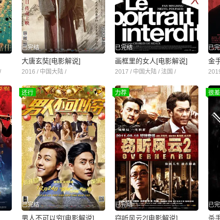
已完结
已完结
已完
大唐玄奘[电影解说]
画框里的女人[电影解说]
金手
/
2016 / 中国大陆 /
2017 / 中国大陆 / 法国 /
201
还行
力荐
很差
已完结
已完结
已完
男人不可以穷[电影解说]
窃听风云2[电影解说]
杀手