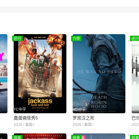
还行
力荐
还行
TC中字
HD中字
HD
蠢蛋搞怪秀5
罗宾汉之死
巴
2026 / 美国 /
2026 / 美国 /
202
很差
很差
较差