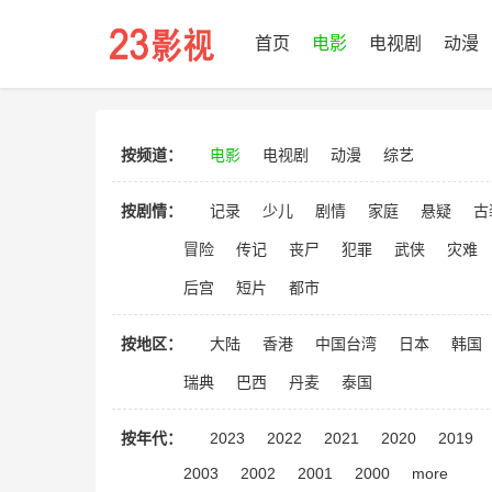
首页
电影
电视剧
动漫
按频道：
电影
电视剧
动漫
综艺
按剧情：
记录
少儿
剧情
家庭
悬疑
古
冒险
传记
丧尸
犯罪
武侠
灾难
后宫
短片
都市
按地区：
大陆
香港
中国台湾
日本
韩国
瑞典
巴西
丹麦
泰国
按年代：
2023
2022
2021
2020
2019
2003
2002
2001
2000
more