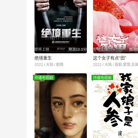
即将上映
预测10.0分
即将上映
预测6
绝境重生
这个女子有点“田”
2022 / 大陆 / 剧情
2022 / 大陆 / 喜剧,爱情,古
待播电视剧
待播电视剧