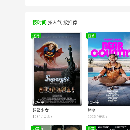
按时间
按人气
按推荐
还行
很差
TC中字
TC中字
超级少女
熊乡
1984 / 英国 /
2026 / 美国 /
力荐
推荐