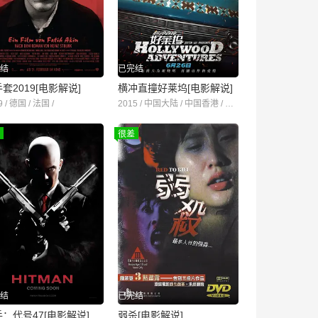
结
已完结
套2019[电影解说]
横冲直撞好莱坞[电影解说]
9 / 德国 / 法国 /
2015 / 中国大陆 / 中国香港 / 美国 /
很差
结
已完结
：代号47[电影解说]
弱杀[电影解说]