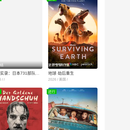
结
更新至第03集
731实录：日本731部队新罪证披露
地球·劫后重生
 / /
2026 / 美国 /
还行