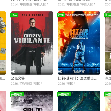
2014 / 中国香港 / 中国大陆 /
2011 / 中国香港 / 中国大陆 /
200
力荐
较差
推荐
HD
HD
HD
AI启示录：一个末日乐观主义者的诞生
公民义警
比莉·艾莉什：温柔重击巡回演唱会电影
克
2026 / 克罗地亚 / 德国 /
2026 / 美国 /
202
待播电影
待播电影
待播