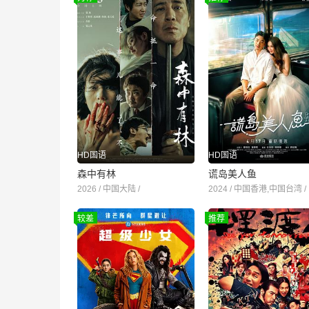
HD国语
HD国语
森中有林
谎岛美人鱼
2026 / 中国大陆 /
2024 / 中国香港,中国台湾 /
较差
推荐