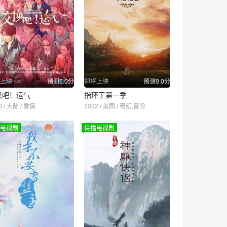
上映
预测6.0分
即将上映
预测9.0分
换吧！运气
指环王第一季
0 / 大陆 / 爱情
2022 / 美国 / 奇幻,冒险
电视剧
待播电视剧