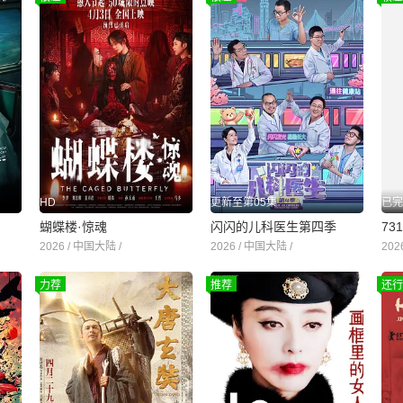
HD
更新至第05集
已完
蝴蝶楼·惊魂
闪闪的儿科医生第四季
2026 / 中国大陆 /
2026 / 中国大陆 /
2026
力荐
推荐
还行