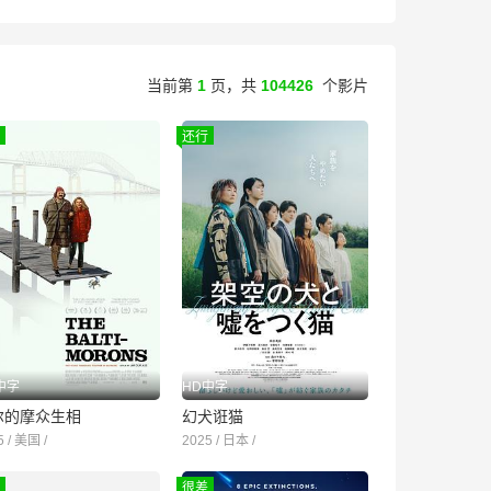
当前第
1
页，
共
104426
个影片
还行
中字
HD中字
尔的摩众生相
幻犬诳猫
5 / 美国 /
2025 / 日本 /
很差