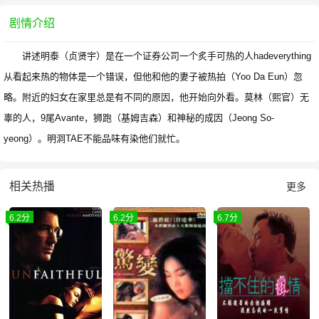
剧情介绍
讲述明泰（贞贤宇）是在一个证券公司一个炙手可热的人hadeverything
从看起来热的物体是一个错误，但他和他的妻子被热拍（Yoo Da Eun）忽
略。附近的妇女在家里总是有不同的原因，他开始向外看。莫林（熙官）无
辜的人，9尾Avante，狮跑（基姆吉森）和神秘的成因（Jeong So-
yeong）。明洞TAE不能品味有染他们就忙。
相关热播
更多
6.2分
6.2分
6.7分