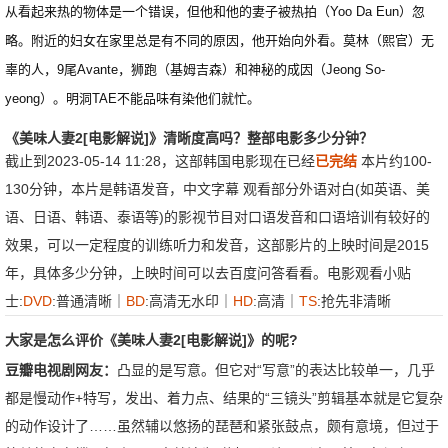
从看起来热的物体是一个错误，但他和他的妻子被热拍（Yoo Da Eun）忽
略。附近的妇女在家里总是有不同的原因，他开始向外看。莫林（熙官）无
辜的人，9尾Avante，狮跑（基姆吉森）和神秘的成因（Jeong So-
yeong）。明洞TAE不能品味有染他们就忙。
《美味人妻2[电影解说]》清晰度高吗？整部电影多少分钟？
截止到2023-05-14 11:28，这部韩国电影现在已经
已完结
本片约100-
130分钟，本片是韩语发音，中文字幕 观看部分外语对白(如英语、美
语、日语、韩语、泰语等)的影视节目对口语发音和口语培训有较好的
效果，可以一定程度的训练听力和发音，这部影片的上映时间是2015
年，具体多少分钟，上映时间可以去百度问答看看。电影观看小贴
士:
DVD
:普通清晰｜
BD
:高清无水印｜
HD
:高清｜
TS
:抢先非清晰
大家是怎么评价《美味人妻2[电影解说]》的呢?
豆瓣电视剧网友：
凸显的是写意。但它对“写意”的表达比较单一，几乎
都是慢动作+特写，发出、着力点、结果的“三镜头”剪辑基本就是它复杂
的动作设计了……虽然辅以悠扬的琵琶和紧张鼓点，颇有意境，但过于