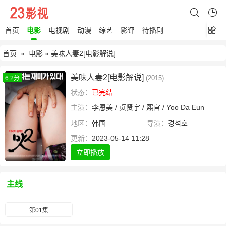
首页
电影
电视剧
动漫
综艺
影评
待播剧
首页
»
电影
» 美味人妻2[电影解说]
美味人妻2[电影解说]
(2015)
6.2分
状态：
已完结
主演：
李恩美
/
贞贤宇
/
熙官
/
Yoo
Da
Eun
地区：
韩国
导演：
경석호
更新：
2023-05-14 11:28
立即播放
主线
第01集