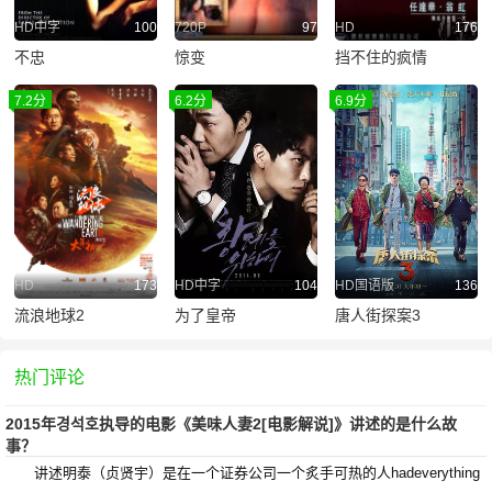
HD中字
100
720P
97
HD
176
不忠
惊变
挡不住的疯情
7.2分
6.2分
6.9分
HD
173
HD中字
104
HD国语版
136
流浪地球2
为了皇帝
唐人街探案3
热门评论
2015年경석호执导的电影《美味人妻2[电影解说]》讲述的是什么故
事？
讲述明泰（贞贤宇）是在一个证券公司一个炙手可热的人hadeverything