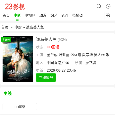
首页
电影
电视剧
动漫
综艺
影评
待播剧
首页
»
电影
» 谎岛美人鱼
谎岛美人鱼
(2024)
7.0分
状态：
HD国语
主演：
董至成
归亚蕾
温碧霞
庹宗华
吴大维
禾浩辰
地区：
中国香港,中国台湾
导演：
廖铭贤
更新：
2026-06-27 23:45
立即播放
主线
HD国语