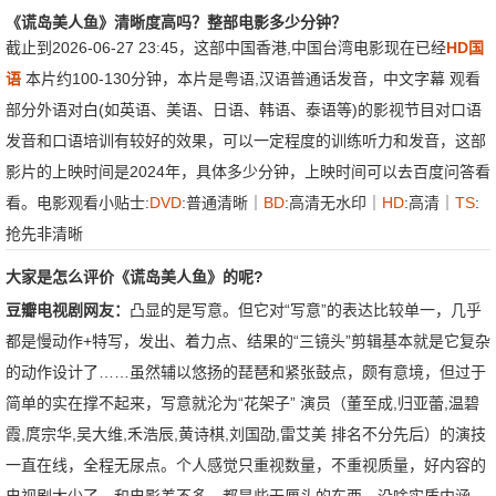
《谎岛美人鱼》清晰度高吗？整部电影多少分钟？
截止到2026-06-27 23:45，这部中国香港,中国台湾电影现在已经
HD国
语
本片约100-130分钟，本片是粤语,汉语普通话发音，中文字幕 观看
部分外语对白(如英语、美语、日语、韩语、泰语等)的影视节目对口语
发音和口语培训有较好的效果，可以一定程度的训练听力和发音，这部
影片的上映时间是2024年，具体多少分钟，上映时间可以去百度问答看
看。电影观看小贴士:
DVD
:普通清晰｜
BD
:高清无水印｜
HD
:高清｜
TS
:
抢先非清晰
大家是怎么评价《谎岛美人鱼》的呢?
豆瓣电视剧网友：
凸显的是写意。但它对“写意”的表达比较单一，几乎
都是慢动作+特写，发出、着力点、结果的“三镜头”剪辑基本就是它复杂
的动作设计了……虽然辅以悠扬的琵琶和紧张鼓点，颇有意境，但过于
简单的实在撑不起来，写意就沦为“花架子” 演员（董至成,归亚蕾,温碧
霞,庹宗华,吴大维,禾浩辰,黄诗棋,刘国劭,雷艾美 排名不分先后）的演技
一直在线，全程无尿点。个人感觉只重视数量，不重视质量，好内容的
电视剧太少了，和电影差不多，都是些无厘头的东西，没啥实质内涵。