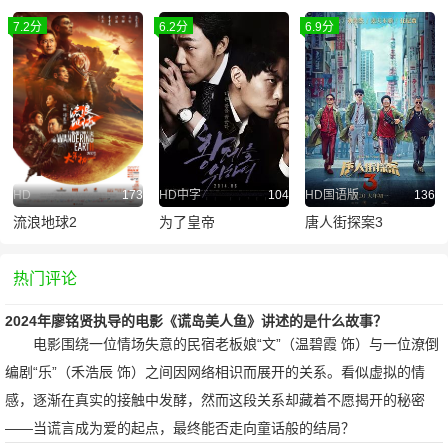
7.2分
6.2分
6.9分
HD
173
HD中字
104
HD国语版
136
流浪地球2
为了皇帝
唐人街探案3
热门评论
2024年廖铭贤执导的电影《谎岛美人鱼》讲述的是什么故事？
电影围绕一位情场失意的民宿老板娘“文”（温碧霞 饰）与一位潦倒
编剧“乐”（禾浩辰 饰）之间因网络相识而展开的关系。看似虚拟的情
感，逐渐在真实的接触中发酵，然而这段关系却藏着不愿揭开的秘密
——当谎言成为爱的起点，最终能否走向童话般的结局？