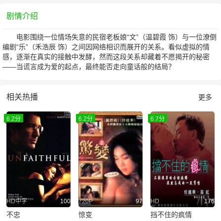
剧情介绍
电影围绕一位情场失意的民宿老板娘“文”（温碧霞 饰）与一位潦倒
编剧“乐”（禾浩辰 饰）之间因网络相识而展开的关系。看似虚拟的情
感，逐渐在真实的接触中发酵，然而这段关系却藏着不愿揭开的秘密
——当谎言成为爱的起点，最终能否走向童话般的结局？
相关热播
更多
6.2分
6.2分
6.7分
HD中字
100
720P
97
HD
176
不忠
惊变
挡不住的疯情