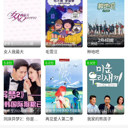
更新至20251015期
更新至20251013期
已完结
女人我最大
毛雪汪
种地吧
5.8分
6.0分
6.9分
更新至20240909期
更新至2023-02-14期期
更新至20251012期
同床异梦2：你是我的命运
再见爱人第二季
我家的熊孩子