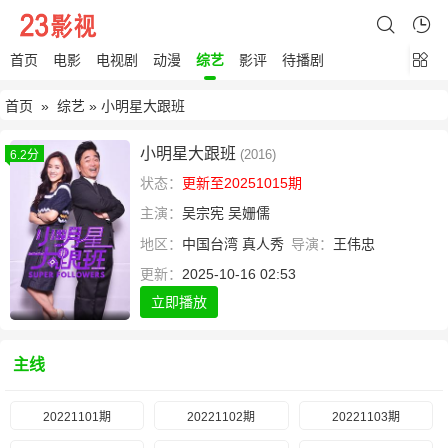
首页
电影
电视剧
动漫
综艺
影评
待播剧
首页
»
综艺
» 小明星大跟班
小明星大跟班
(2016)
6.2分
状态：
更新至20251015期
主演：
吴宗宪
吴姗儒
地区：
中国台湾
真人秀
导演：
王伟忠
更新：
2025-10-16 02:53
立即播放
主线
20221101期
20221102期
20221103期