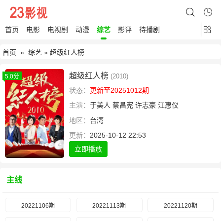
首页
电影
电视剧
动漫
综艺
影评
待播剧
首页
»
综艺
» 超级红人榜
超级红人榜
(2010)
5.0分
状态：
更新至20251012期
主演：
于美人
蔡昌宪
许志豪
江惠仪
地区：
台湾
更新：
2025-10-12 22:53
立即播放
主线
20221106期
20221113期
20221120期