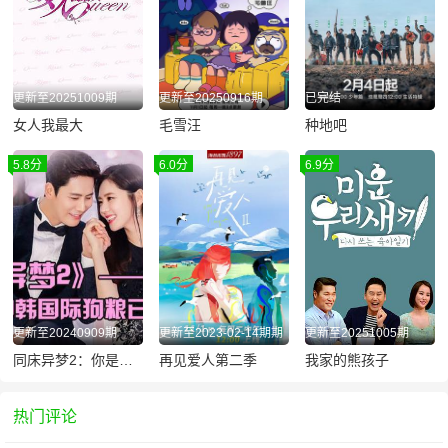
更新至20251009期
更新至20250916期
已完结
女人我最大
毛雪汪
种地吧
5.8分
6.0分
6.9分
更新至20240909期
更新至2023-02-14期期
更新至20251005期
同床异梦2：你是我的命运
再见爱人第二季
我家的熊孩子
热门评论