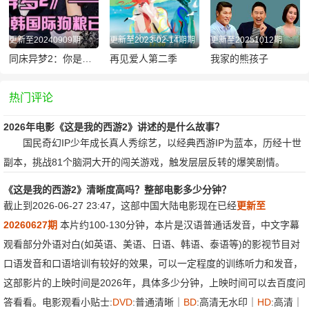
更新至20240909期
更新至2023-02-14期期
更新至20251012期
同床异梦2：你是我的命运
再见爱人第二季
我家的熊孩子
热门评论
2026年电影《这是我的西游2》讲述的是什么故事？
国民奇幻IP少年成长真人秀综艺，以经典西游IP为蓝本，历经十世
副本，挑战81个脑洞大开的闯关游戏，触发层层反转的爆笑剧情。
《这是我的西游2》清晰度高吗？整部电影多少分钟？
截止到2026-06-27 23:47，这部中国大陆电影现在已经
更新至
20260627期
本片约100-130分钟，本片是汉语普通话发音，中文字幕
观看部分外语对白(如英语、美语、日语、韩语、泰语等)的影视节目对
口语发音和口语培训有较好的效果，可以一定程度的训练听力和发音，
这部影片的上映时间是2026年，具体多少分钟，上映时间可以去百度问
答看看。电影观看小贴士:
DVD
:普通清晰｜
BD
:高清无水印｜
HD
:高清｜