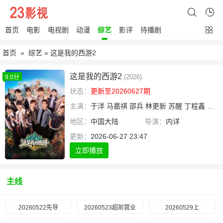
首页
电影
电视剧
动漫
综艺
影评
待播剧
首页
»
综艺
» 这是我的西游2
这是我的西游2
(2026)
9.0分
状态：
更新至20260627期
主演：
于洋
马嘉祺
邵兵
林更新
苏醒
丁程鑫
宋亚
地区：
中国大陆
导演：
内详
更新：
2026-06-27 23:47
立即播放
主线
20260522先导
20260523超前营业
20260529上