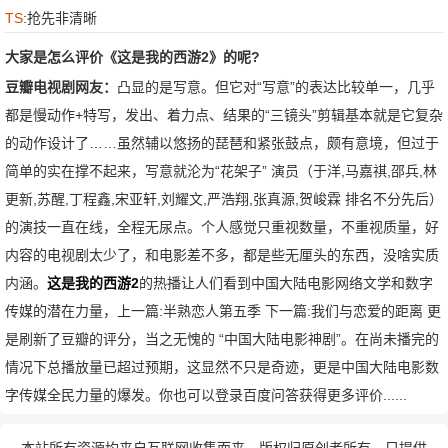
TS
:抢先非清晰
大家是怎么评价《这是我的西游2》的呢?
豆瓣电视剧网友：
凸显的是写意。但它对“写意”的表达比较单一，几乎
都是慢动作+特写，发出、着力点、结果的“三镜头”剪辑基本就是它复杂
的动作设计了……虽然辅以悠扬的琵琶和紧张鼓点，颇有意境，但过于
简单的实在撑不起来，写意就沦为“花架子” 演员（于洋,马嘉祺,邵兵,林
更新,苏醒,丁程鑫,宋亚轩,刘耀文,严浩翔,张真源,贺峻霖 排名不分先后）
的演技一直在线，全程无尿点。个人感觉只重视数量，不重视质量，好
内容的电视剧太少了，和电影差不多，都是些无厘头的东西，没啥实质
内涵。
这是我的西游2
的热播让人们看到中国大陆电影网络文学和数字
传媒的潜在力量，
上一篇:
半熟恋人第五季
下一篇:
我们与恋爱的距离
更
是刷新了豆瓣的评分，当之无愧的 “中国大陆电影神剧”。在尚未播完的
情况下总播放量已超过预期，这显然不只是奇迹，更是中国大陆电影数
字传媒全民力量的爆发。你也可以登录百度问答获得更多评价......
本站所有资源均来自互联网收集而来，版权归原创者所有，只提供