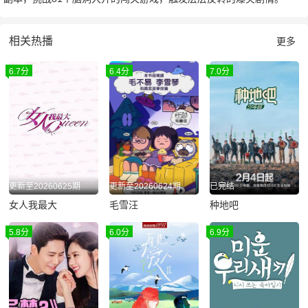
相关热播
更多
6.7分
6.4分
7.0分
更新至20260625期
更新至20260624期
已完结
女人我最大
毛雪汪
种地吧
5.8分
6.0分
6.9分