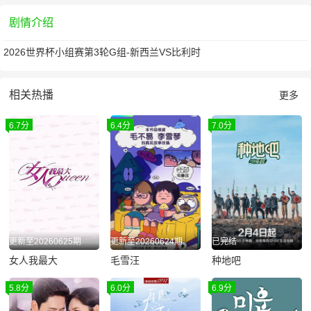
剧情介绍
2026世界杯小组赛第3轮G组-新西兰VS比利时
相关热播
更多
6.7分
6.4分
7.0分
更新至20260625期
更新至20260624期
已完结
女人我最大
毛雪汪
种地吧
5.8分
6.0分
6.9分