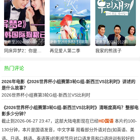
更新至20240909期
更新至2023-02-14期期
更新至20251012期
同床异梦2：你是我的命运
再见爱人第二季
我家的熊孩子
热门评论
2026年电影《2026世界杯小组赛第3轮G组-新西兰VS比利时》讲述的
是什么故事？
2026世界杯小组赛第3轮G组-新西兰VS比利时
《2026世界杯小组赛第3轮G组-新西兰VS比利时》清晰度高吗？整部电
影多少分钟？
截止到2026-06-27 23:47，这部大陆电影现在已经
HD国语
本片约100-
130分钟，本片是国语发音，中文字幕 观看部分外语对白(如英语、美
语、日语、韩语、泰语等)的影视节目对口语发音和口语培训有较好的