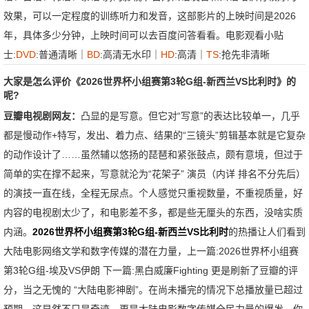
效果，可以一定程度的训练听力和发音，这部影片的上映时间是2026
年，具体多少分钟，上映时间可以去百度问答看看。电影观看小贴
士:
DVD
:普通清晰｜
BD
:高清无水印｜
HD
:高清｜
TS
:抢先非清晰
大家是怎么评价《2026世界杯小组赛第3轮G组-新西兰VS比利时》的
呢?
豆瓣电视剧网友：
凸显的是写意。但它对“写意”的表达比较单一，几乎
都是慢动作+特写，发出、着力点、结果的“三镜头”剪辑基本就是它复杂
的动作设计了……虽然辅以悠扬的琵琶和紧张鼓点，颇有意境，但过于
简单的实在撑不起来，写意就沦为“花架子” 演员（内详 排名不分先后）
的演技一直在线，全程无尿点。个人感觉只重视数量，不重视质量，好
内容的电视剧太少了，和电影差不多，都是些无厘头的东西，没啥实质
内涵。
2026世界杯小组赛第3轮G组-新西兰VS比利时
的热播让人们看到
大陆电影网络文学和数字传媒的潜在力量，
上一篇:
2026世界杯小组赛
第3轮G组-埃及VS伊朗
下一篇:
黑白威廉Fighting
更是刷新了豆瓣的评
分，当之无愧的 “大陆电影神剧”。在尚未播完的情况下总播放量已超过
预期，这显然不只是奇迹，更是大陆电影数字传媒全民力量的爆发。你