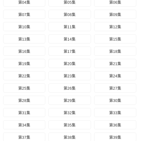
第04集
第05集
第06集
第07集
第08集
第09集
第10集
第11集
第12集
第13集
第14集
第15集
第16集
第17集
第18集
第19集
第20集
第21集
第22集
第23集
第24集
第25集
第26集
第27集
第28集
第29集
第30集
第31集
第32集
第33集
第34集
第35集
第36集
第37集
第38集
第39集