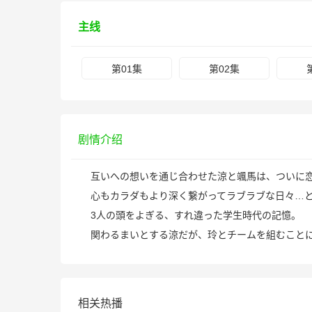
主线
第01集
第02集
剧情介绍
互いへの想いを通じ合わせた涼と颯馬は、ついに恋
心もカラダもより深く繋がってラブラブな日々…と
3人の頭をよぎる、すれ違った学生時代の記憶。
関わるまいとする涼だが、玲とチームを組むことに
相关热播