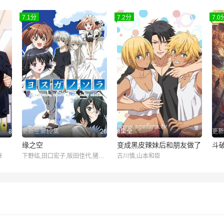
7.1分
7.2分
7.0
8
更新至第12集
26
8集全
更新
缘之空
变成黑皮辣妹后和朋友做了
斗
康
下野纮,田口宏子,阪田佳代,猪口有佳,小野涼子
古川慎,山本和臣