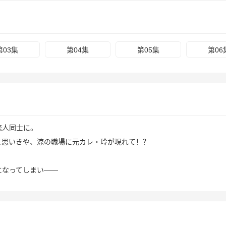
第03集
第04集
第05集
第06
人同士に。
思いきや、涼の職場に元カレ・玲が現れて！？
なってしまい――