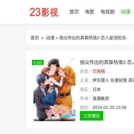
首页
电影
电视剧
动漫
首页
»
动漫
» 指尖传出的真挚热情2-恋人是消防员-
指尖传出的真挚热情2-恋
6.9分
状态：
已完结
主演：
伊东健人
长妻树里
高
地区：
日本
导演：
渡濑敏宏
更新：
2024-01-20 13:58
立即播放