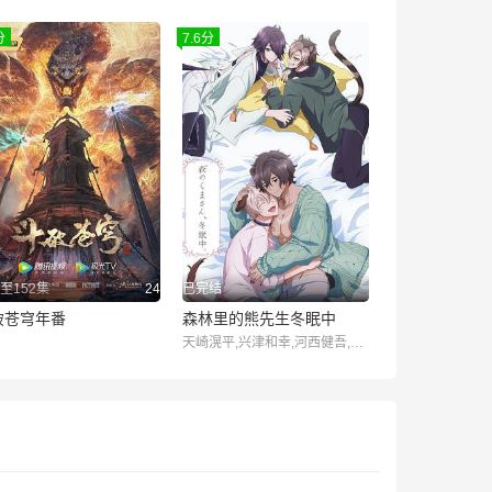
分
7.6分
至152集
24
已完结
破苍穹年番
森林里的熊先生冬眠中
天崎滉平,兴津和幸,河西健吾,山下诚一郎