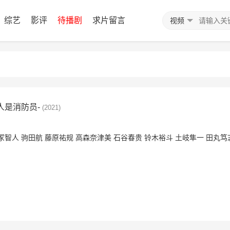
综艺
影评
待播剧
求片留言
视频
人是消防员-
(2021)
冢智人
驹田航
藤原祐规
高森奈津美
石谷春贵
铃木裕斗
土岐隼一
田丸笃