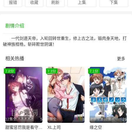
报错
收藏
刷新
上集
下集
剧情介绍
一代剑道天帝，入轮回转世重生，修上古之法，锻肉身天地，打
破神族桎梏，斩碎欺世阴谋！
相关热播
更多
7.8分
7.3分
7.1分
12集全
5
8集全
8
更新至第12集
26
甜蜜惩罚我是看守专用宠物
XL上司
缘之空