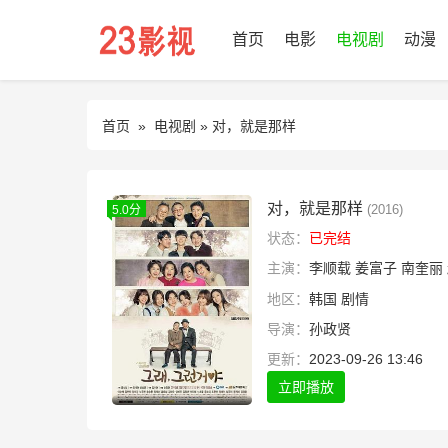
首页
电影
电视剧
动漫
首页
»
电视剧
» 对，就是那样
对，就是那样
(2016)
5.0分
状态：
已完结
主演：
李顺载
姜富子
南奎丽
地区：
韩国
剧情
导演：
孙政贤
更新：
2023-09-26 13:46
立即播放