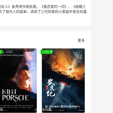
三次的女人》金秀贤作家执笔，《我恋爱的一切》、《结婚三
析了现代人的孤单，讲述了三代同堂的小家庭中发生的喜
更多
分
7.4分
结
全40集