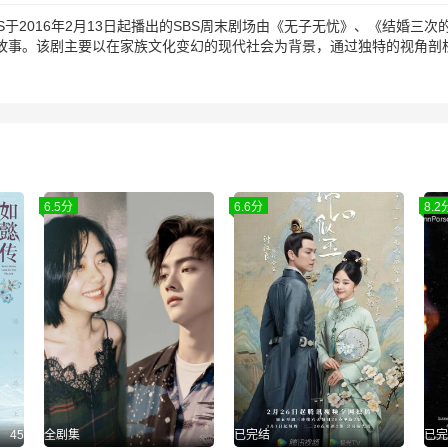
BS于2016年2月13日起播出的SBS周末剧场由《无子无忧》、《结婚
的故事。该剧主要以在家族文化变幻的现代社会为背景，通过独特的视角剖
6.5分
6.6分
8.2
45
全剧集
已完结
已完