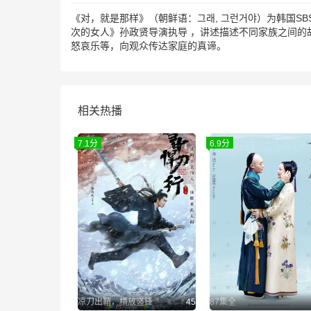
《对，就是那样》（朝鲜语：그래, 그런거야）为韩国S
次的女人》孙政贤导演执导 ，讲述描述不同家族之间
怒哀乐等，向观众传达家庭的真谛。
相关热播
7.1分
6.9分
凉刀出鞘，横放竖锋
45
87集全