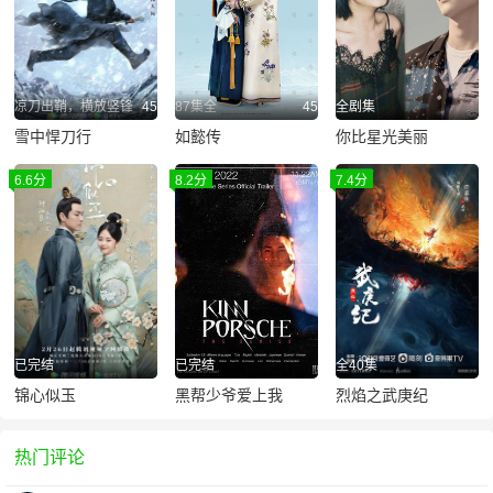
凉刀出鞘，横放竖锋
45
87集全
45
全剧集
雪中悍刀行
如懿传
你比星光美丽
6.6分
8.2分
7.4分
已完结
已完结
全40集
锦心似玉
黑帮少爷爱上我
烈焰之武庚纪
热门评论