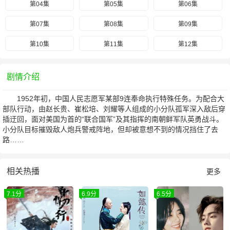
第04集
第05集
第06集
第07集
第08集
第09集
第10集
第11集
第12集
剧情介绍
1952年初，中国人民志愿军某部9连奉命执行特殊任务。为配合大
部队行动，由赵长贵、崔松培、刘耀等人组成的小分队孤军深入敌后穿
插迂回，面对美国为首的“联合国军”及其指挥的南朝鲜军队英勇战斗。
小分队目标摧毁敌人炮兵警戒阵地，但却被意想不到的情况挡住了去
路……
相关热播
更多
7.1分
6.9分
6.5分