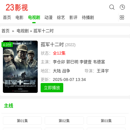
首页
电影
电视剧
动漫
综艺
影评
待播剧
首页
»
电视剧
» 孤军十二时
孤军十二时
(2022)
4.0分
状态：
全12集
主演：
李仓卯
郭巳明
李健壹
韦德富
地区：
大陆
战争
导演：
王泽宇
更新：
2025-08-07 13:34
立即播放
主线
第01集
第02集
第03集