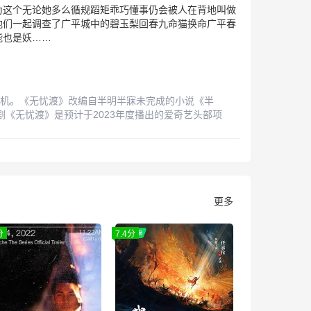
为这个无论她多么循规蹈矩乖巧懂事仍会被人在背地叫做
他们一起调查了广平城中的碧玉梨回春九命猫换命广平春
能也是妖……
机。《无忧渡》改编自半明半寐未完成的小说《半
无忧渡》是预计于2023年度播出的爱奇艺头部项
更多
分
7.4分