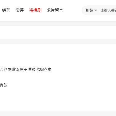
综艺
影评
待播剧
求片留言
视频
若谷
刘琪锜
黑子
曹骏
哈妮克孜
黄肖英