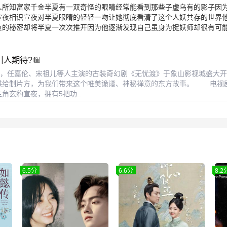
人所知富家千金半夏有一双奇怪的眼睛经常能看到那些子虚乌有的影子因
宣夜相识宣夜对半夏眼睛的轻轻一吻让她彻底看清了这个人妖共存的世界
负的秘密却将半夏一次次推开因为他逐渐发现自己虽身为捉妖师却很有可
引人期待?
，任嘉伦、宋祖儿等人主演的古装奇幻剧《无忧渡》于象山影视城盛大开
供给制片方，为我们带来这个唯美诡谲、神秘禅意的东方故事。 电视剧《
角玄豹宣夜，拥有5把功..
6.5分
6.6分
8.2