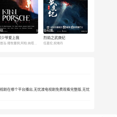
结
全40集
帮少爷爱上我
烈焰之武庚纪
帕克普泓·隆牧塞侗,阿柏.纳塔温.崴唐缇派特,罗一杰,彭劳勒·特基雅特,林亦乐,塔纳育特·达功塔亚,Us Nititorn Akkarachotsopon,Build Jakapan Puttha,佩泰·松楚瓦,纳
任嘉伦,祝绪丹
电视剧在哪个平台播出,无忧渡电视剧免费观看完整版,无忧