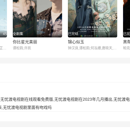
45
全剧集
已完结
已完
你比星光美丽
锦心似玉
黑
周迅,霍建华,张钧甯,董洁,辛芷蕾,童瑶,李纯,邬君梅,胡可
谭松韵,许凯
钟汉良,谭松韵,何泓姗,唐晓天,吴冕,方晓莉,颖儿,刘芸,李晟
无忧渡电视剧在线观看免费版,无忧渡电视剧在2023年几月播出,无忧渡
表,无忧渡电视剧里面有吻戏吗