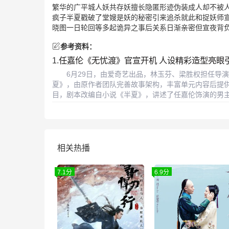
繁华的广平城人妖共存妖擅长隐匿形迹伪装成人却不被
疯子半夏戳破了堂嫂是妖的秘密引来追杀就此和捉妖师
晓图一日轮回等多起诡异之事后关系日渐亲密但宣夜背
参考资料：
1.
任嘉伦《无忧渡》官宣开机 人设精彩造型亮眼
6月29日，由爱奇艺出品，林玉芬、梁胜权担任导演
夏》，由原作者团队完善故事架构，丰富单元内容后提
目，剧本改编自小说《半夏》，讲述了任嘉伦饰演的男主
相关热播
7.1分
6.9分