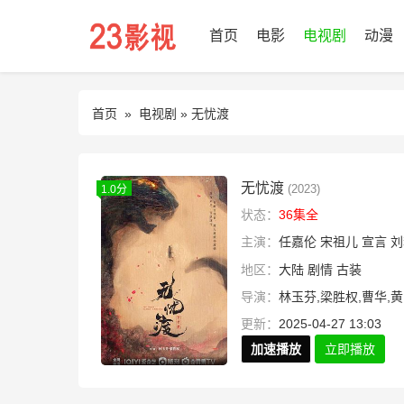
首页
电影
电视剧
动漫
首页
»
电视剧
» 无忧渡
无忧渡
(2023)
1.0分
状态：
36集全
主演：
任嘉伦
宋祖儿
宣言
刘
地区：
大陆
剧情
古装
导演：
林玉芬,梁胜权,曹华,
更新：
2025-04-27 13:03
加速播放
立即播放