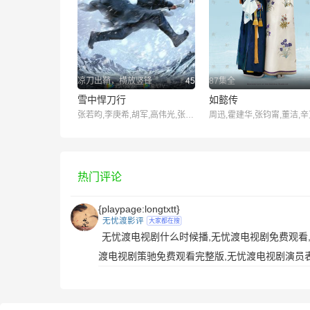
凉刀出鞘，横放竖锋
45
87集全
雪中悍刀行
如懿传
张若昀,李庚希,胡军,高伟光,张天爱
热门评论
{playpage:longtxtt}
无忧渡影评
大家都在搜
无忧渡电视剧什么时候播,无忧渡电视剧免费观看,
渡电视剧策驰免费观看完整版,无忧渡电视剧演员