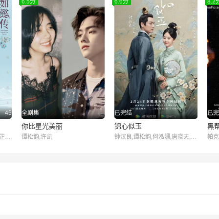
6.5分
6.6分
8.2
45
全剧集
已完结
已完
你比星光美丽
锦心似玉
黑
周迅,霍建华,张钧甯,董洁,辛芷蕾,童瑶,李纯,邬君梅,胡可
谭松韵,许凯
钟汉良,谭松韵,何泓姗,唐晓天,吴冕,方晓莉,颖儿,刘芸,李晟