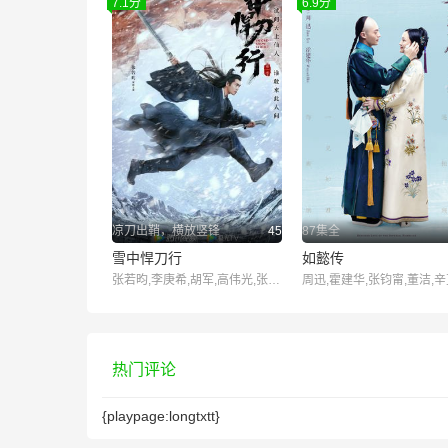
7.1分
6.9分
凉刀出鞘，横放竖锋
45
87集全
雪中悍刀行
如懿传
张若昀,李庚希,胡军,高伟光,张天爱
热门评论
{playpage:longtxtt}