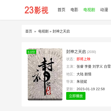
首页
电影
电视剧
动漫
首页
»
电视剧
» 封神之天启
封神之天启
(2030)
6.0分
状态：
即将上映
主演：
张睿
李曼
刘学义
白雪
地区：
大陆
剧情
导演：
朱锐斌
更新：
2023-01-19 22:58
立即播放