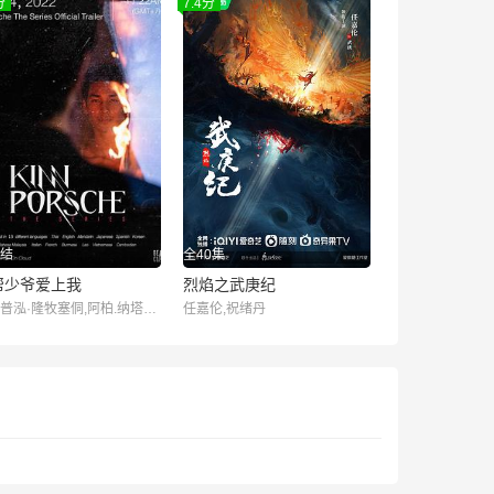
分
7.4分
结
全40集
帮少爷爱上我
烈焰之武庚纪
帕克普泓·隆牧塞侗,阿柏.纳塔温.崴唐缇派特,罗一杰,彭劳勒·特基雅特,林亦乐,塔纳育特·达功塔亚,Us Nititorn Akkarachotsopon,Build Jakapan Puttha,佩泰·松楚瓦,纳
任嘉伦,祝绪丹