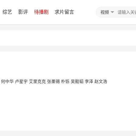
综艺
影评
待播剧
求片留言
视频
何中华
卢星宇
艾里克克
张墨锡
朴铄
吴懿韬
李泽
赵文浩