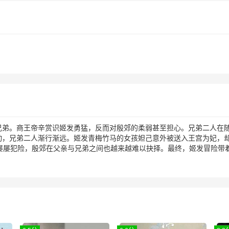
兄弟。商王帝辛赏识姬发勇猛，反而对殷郊的柔弱甚至担心。兄弟二人在
动，兄弟二人渐行渐远。姬发青梅竹马的女孩妲己意外被送入王宫为妃，
姬昌，屡屡犯险，殷郊在父亲与兄弟之间也越来越难以抉择。最终，姬发冒险