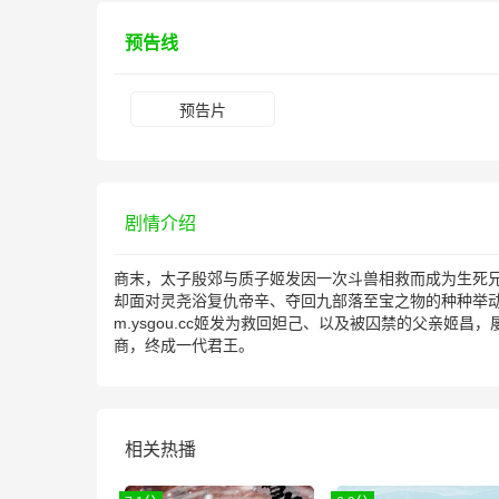
预告线
预告片
剧情介绍
商末，太子殷郊与质子姬发因一次斗兽相救而成为生死
却面对灵尧浴复仇帝辛、夺回九部落至宝之物的种种举
m.ysgou.cc姬发为救回妲己、以及被囚禁的父亲
商，终成一代君王。
相关热播