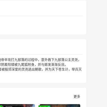
随帝辛攻打九部落的过程中，意外救下九部落公主灵尧，
却阴差阳错被九尾狐附身，并与姬发渐渐反目。
带着被殷郊深爱的灵尧逃出朝歌，并为天下苍生计，举兵灭
更多