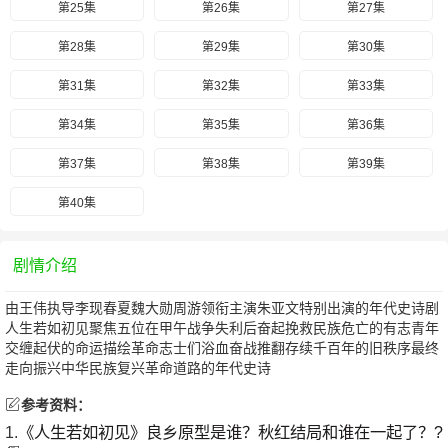
第25集
第26集
第27集
第28集
第29集
第30集
第31集
第32集
第33集
第34集
第35集
第36集
第37集
第38集
第39集
第40集
剧情介绍
由王伟执导李现春夏魏大勋周游领衔主演朱亚文特别出演的年代史诗剧
人生若如初见聚焦五位在甲午战争失利后奋起挽救民族危亡的有志青年
交缠起伏的命运描绘革命志士们浴血奋战推翻存续千百年的旧秩序最终
走向振兴中华民族复兴革命道路的年代史诗
参考资料：
1.
《人生若如初见》良乡原型是谁？秋红结局和谁在一起了？?