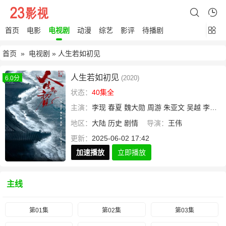
首页
电影
电视剧
动漫
综艺
影评
待播剧
首页
»
电视剧
» 人生若如初见
人生若如初见
(2020)
6.0分
状态：
40集全
主演：
李现
春夏
魏大勋
周游
朱亚文
吴越
李诚儒
地区：
大陆
历史
剧情
导演：
王伟
更新：
2025-06-02 17:42
加速播放
立即播放
主线
第01集
第02集
第03集