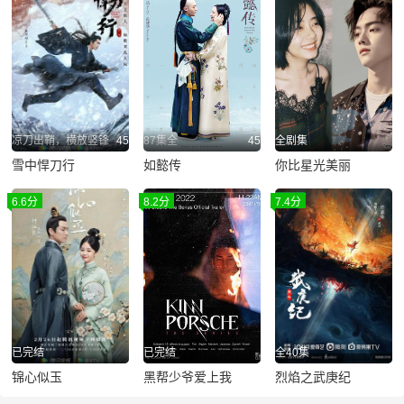
凉刀出鞘，横放竖锋
45
87集全
45
全剧集
雪中悍刀行
如懿传
你比星光美丽
6.6分
8.2分
7.4分
已完结
已完结
全40集
锦心似玉
黑帮少爷爱上我
烈焰之武庚纪