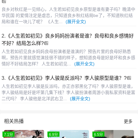
良乡对秋红是一见倾心，人生若如初见良乡原型是谁有妻子吗？晚清中
华民国 的爱情注定是虐恋，只知道良乡秋红结局be了，不知道秋红结
局和谁在一块儿了呢？ 《人生...
(展开全文)
2.
《人生若如初见》良乡妈妈扮演者是谁？良母和良乡感情好
不好？结局怎么样?
人生若如初见良乡妈妈良母扮演者是谁演的？预告片里的良母好熟悉
啊，预告片里就感觉演技很不错的样子，想知道良母是好是坏和良乡感
情好不好结局怎样？ 人生若如初见...
(展开全文)
3.
《人生若如初见》李人骏是反派吗？李人骏原型是谁？?
人生若如初见李人骏是反派吗，亦正亦邪黑化了吗？李人骏原型是谁，
李人骏结局是好是坏第几集下线？李人骏扮演者周游小我私家资料是富
二代吗？ 李人骏他是北洋武右卫...
(展开全文)
相关热播
更多
7.1分
6.9分
6.5分