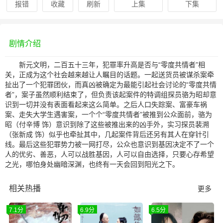
报错
收藏
刷新
上集
下集
剧情介绍
新元文明，二百五十三年，犯罪率升高是否与“零度共情者”相
关，正成为这个社会越来越让人瞩目的话题。一起送货员被谋杀案牵
扯出了一个犯罪团伙，而真凶被确定为最能引起社会讨论的“零度共情
者”，案子虽然顺利结束了，但负责该起案件的特调组探员骆为昭却意
识到一切并没有表面看起来这么简单。之后人口失踪案、富豪车祸
案、走失大学生遇害案，一个个“零度共情者”被推到公众面前，骆为
昭（付辛博 饰）意识到除了这些被推出来的凶手外，实习探员裴溯
（张新成 饰）似乎也牵扯其中，几起案件背后还另有其人在穿针引
线。最后这些犯罪势力被一网打尽，公众也意识到基因决定不了一个
人的优劣、善恶，人可以战胜基因，人可以自由选择，只要心存希望
之光，哪怕身处幽暗深渊，也终有一天会回到阳光之下。
相关热播
更多
7.1分
6.9分
6.5分