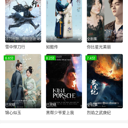
凉刀出鞘，横放竖锋
45
87集全
45
全剧集
雪中悍刀行
如懿传
你比星光美丽
6.6分
8.2分
7.4分
已完结
已完结
全40集
锦心似玉
黑帮少爷爱上我
烈焰之武庚纪