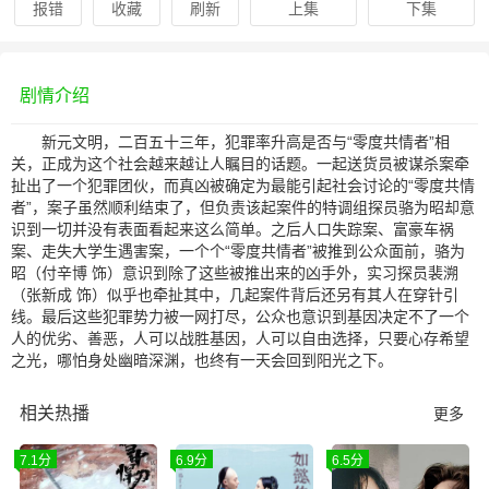
报错
收藏
刷新
上集
下集
剧情介绍
新元文明，二百五十三年，犯罪率升高是否与“零度共情者”相
关，正成为这个社会越来越让人瞩目的话题。一起送货员被谋杀案牵
扯出了一个犯罪团伙，而真凶被确定为最能引起社会讨论的“零度共情
者”，案子虽然顺利结束了，但负责该起案件的特调组探员骆为昭却意
识到一切并没有表面看起来这么简单。之后人口失踪案、富豪车祸
案、走失大学生遇害案，一个个“零度共情者”被推到公众面前，骆为
昭（付辛博 饰）意识到除了这些被推出来的凶手外，实习探员裴溯
（张新成 饰）似乎也牵扯其中，几起案件背后还另有其人在穿针引
线。最后这些犯罪势力被一网打尽，公众也意识到基因决定不了一个
人的优劣、善恶，人可以战胜基因，人可以自由选择，只要心存希望
之光，哪怕身处幽暗深渊，也终有一天会回到阳光之下。
相关热播
更多
7.1分
6.9分
6.5分