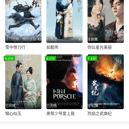
凉刀出鞘，横放竖锋
45
87集全
45
全剧集
雪中悍刀行
如懿传
你比星光美丽
6.6分
8.2分
7.4分
已完结
已完结
全40集
锦心似玉
黑帮少爷爱上我
烈焰之武庚纪