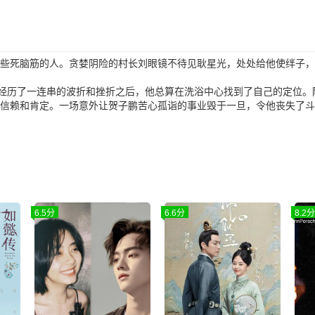
有些死脑筋的人。贪婪阴险的村长刘眼镜不待见耿星光，处处给他使绊子
经历了一连串的波折和挫折之后，他总算在洗浴中心找到了自己的定位。
的信赖和肯定。一场意外让贺子鹏苦心孤诣的事业毁于一旦，令他丧失了
6.5分
6.6分
8.2分