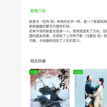
剧情介绍
耿星光（范伟 饰）和他的名字一样，是一个耿直到
熙熙攘攘的繁华大城市打拼。
初来乍到的耿星光孤身一人，很快就迷失了方向。在
围的朋友同事，亦得到了上司贺子鹏（冯嘉怡 饰）
子鹏，令他最终找到了人生的意义。
相关热播
7.1分
6.9分