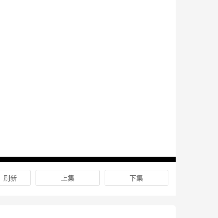
刷新
上集
下集