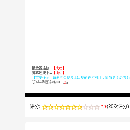
评分:
(
28次评分
)
7.9