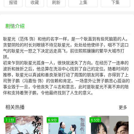
报错
收藏
刷新
上集
下集
剧情介绍
耿星光（范伟 饰）和他的名字一样，是一个耿直到有些死脑筋的人。
贪婪阴险的村长刘眼镜不待见耿星光，处处给他使绊子，咽不下这口
气的耿星光一怒之下决定远走高飞，前往熙熙攘攘的繁华大城市打
拼。
初来乍到的耿星光孤身一人，很快就迷失了方向。在经历了一连串的
波折和挫折之后，他总算在洗浴中心找到了自己的定位。随着时间的
推移，耿星光以真诚和善良渐渐打动了周围的朋友同事，亦得到了上
司贺子鹏（冯嘉怡 饰）的信赖和肯定。一场意外让贺子鹏苦心孤诣的
事业毁于一旦，令他丧失了斗志和意志，此时是耿星光不离不弃的陪
伴和支持着贺子鹏，令他最终找到了人生的意义。
相关热播
更多
7.1分
6.9分
6.5分