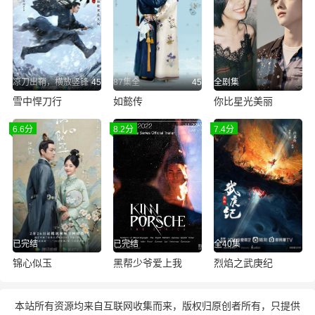
凉刀出鞘，横放竖锋
45
87集全
45
全剧集
雪中悍刀行
如懿传
你比星光美丽
6.6分
8.2分
7.4分
已完结
已完结
全40集
锦心似玉
黑帮少爷爱上我
烈焰之武庚纪
本站所有资源均来自互联网收集而来，版权归原创者所有，只提供