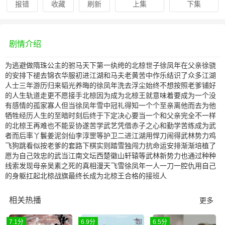
报错
收藏
刷新
上集
下集
剧情介绍
为逃避做隋珠公主的驸马天下第一纨绔的北椋世子徐凤年在父亲徐骁
的安排下褪去锦衣华服初进江湖和马夫老黄苦中作乐结识了众多江湖
人士三年游历归来韬光养晦的徐凤年洗去浮尘始终不想按照老爹铺好
的人生轨道走更不愿接手北椋因为成为北椋王就意味着要成为一个没
有感情的孤家寡人但当徐凤年雪中冠礼得知一个个至亲离他而去为他
牺牲经历人生的至暗时刻后终于下定决心要当一个和父亲完全不一样
的北椋王再难也不能妥协遂苦学武艺凭借赤子之心和勤学苦练成为武
者而后率丫鬟姜泥剑仙李淳罡等护卫二进江湖用悍刀闹得武林势力鸡
飞狗跳看似按老爹的套路下棋实则踏雪独闯力抗命运安排渐渐培植了
愿为自己效忠的武当江南文坛西楚徽山轩辕等武林新势力也通过种种
线索发现母亲吴素之死的真相漫天飞雪徐凤年一人一刀一腔仇用自己
的身躯扛起北椋战旗最终长成为北椋王合格的接班人
相关热播
更多
7.1分
6.9分
6.5分