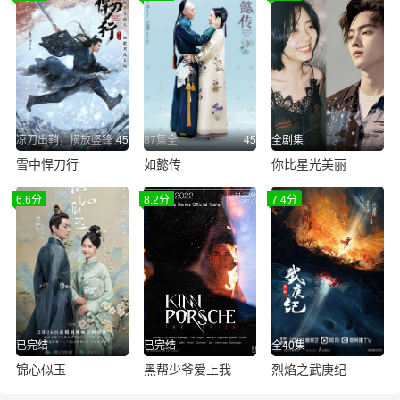
凉刀出鞘，横放竖锋
45
87集全
45
全剧集
雪中悍刀行
如懿传
你比星光美丽
6.6分
8.2分
7.4分
已完结
已完结
全40集
锦心似玉
黑帮少爷爱上我
烈焰之武庚纪