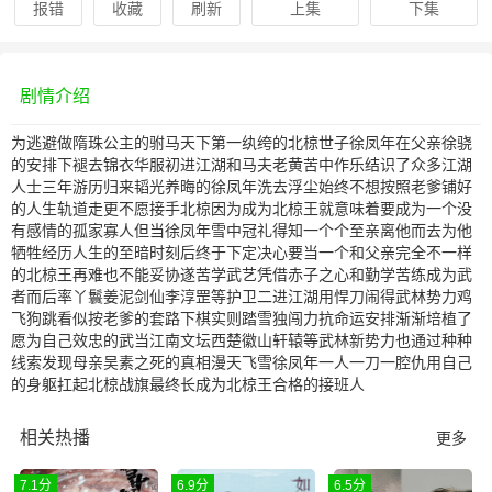
报错
收藏
刷新
上集
下集
剧情介绍
为逃避做隋珠公主的驸马天下第一纨绔的北椋世子徐凤年在父亲徐骁
的安排下褪去锦衣华服初进江湖和马夫老黄苦中作乐结识了众多江湖
人士三年游历归来韬光养晦的徐凤年洗去浮尘始终不想按照老爹铺好
的人生轨道走更不愿接手北椋因为成为北椋王就意味着要成为一个没
有感情的孤家寡人但当徐凤年雪中冠礼得知一个个至亲离他而去为他
牺牲经历人生的至暗时刻后终于下定决心要当一个和父亲完全不一样
的北椋王再难也不能妥协遂苦学武艺凭借赤子之心和勤学苦练成为武
者而后率丫鬟姜泥剑仙李淳罡等护卫二进江湖用悍刀闹得武林势力鸡
飞狗跳看似按老爹的套路下棋实则踏雪独闯力抗命运安排渐渐培植了
愿为自己效忠的武当江南文坛西楚徽山轩辕等武林新势力也通过种种
线索发现母亲吴素之死的真相漫天飞雪徐凤年一人一刀一腔仇用自己
的身躯扛起北椋战旗最终长成为北椋王合格的接班人
相关热播
更多
7.1分
6.9分
6.5分