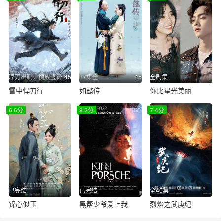
凉刀出鞘，横放竖锋
45
87集全
45
全剧集
雪中悍刀行
如懿传
你比星光美丽
6.6分
8.2分
7.4分
已完结
已完结
全40集
锦心似玉
黑帮少爷爱上我
烈焰之武庚纪