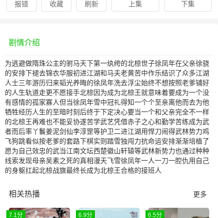
报错
收藏
刷新
上集
下集
剧情介绍
为逃避做隋珠公主的驸马天下第一纨绔的北椋世子徐凤年在父亲徐骁
的安排下褪去锦衣华服初进江湖和马夫老黄苦中作乐结识了众多江湖
人士三年游历归来韬光养晦的徐凤年洗去浮尘始终不想按照老爹铺好
的人生轨道走更不愿接手北椋因为成为北椋王就意味着要成为一个没
有感情的孤家寡人但当徐凤年雪中冠礼得知一个个至亲离他而去为他
牺牲经历人生的至暗时刻后终于下定决心要当一个和父亲完全不一样
的北椋王再难也不能妥协遂苦学武艺凭借赤子之心和勤学苦练成为武
者而后率丫鬟姜泥剑仙李淳罡等护卫二进江湖用悍刀闹得武林势力鸡
飞狗跳看似按老爹的套路下棋实则踏雪独闯力抗命运安排渐渐培植了
愿为自己效忠的武当江南文坛西楚徽山轩辕等武林新势力也通过种种
线索发现母亲吴素之死的真相漫天飞雪徐凤年一人一刀一腔仇用自己
的身躯扛起北椋战旗最终长成为北椋王合格的接班人
相关热播
更多
7.1分
6.9分
6.5分