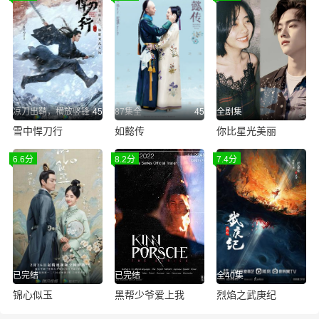
凉刀出鞘，横放竖锋
45
87集全
45
全剧集
雪中悍刀行
如懿传
你比星光美丽
6.6分
8.2分
7.4分
已完结
已完结
全40集
锦心似玉
黑帮少爷爱上我
烈焰之武庚纪