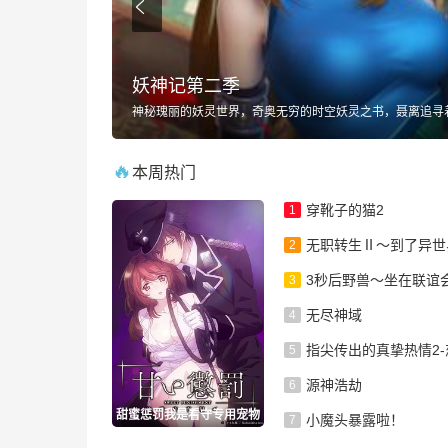
妖神记第二季
白小纯合并下游四宗成立逆河宗后，成功挑战中游三宗立稳脚跟，被上游星空道极宗..
🔥
本周热门
穿靴子的猫2
1
无职转生Ⅱ～到了异世界就拿
2
3秒后野兽～坐在联谊会角落的
3
无尽神域
4
指尖传出的真挚热情2-恋人
5
源神浩劫
6
甜蜜惩罚我是看守专用宠物
小魔头暴露啦！
7