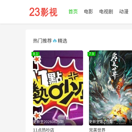
首页
电影
电视剧
动漫
🔥
热门推荐
精选
8.1
7.9
更新至20260625期
更新至第275集
11点热吵店
完美世界