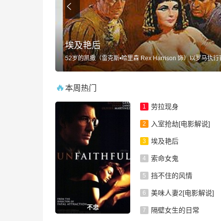
埃及艳后
这是一部性感的拉拉喜剧。劳拉是个很有天赋的摄影师但是对什么事都心不在焉，她只要..
52岁的凯撒（雷克斯•哈里森 Rex Harrison 饰）以罗马执行
🔥
本周热门
劳拉现身
1
入室抢劫[电影解说]
2
埃及艳后
3
索命女鬼
4
挡不住的风情
5
美味人妻2[电影解说]
6
不忠
隔壁女生的日常
7