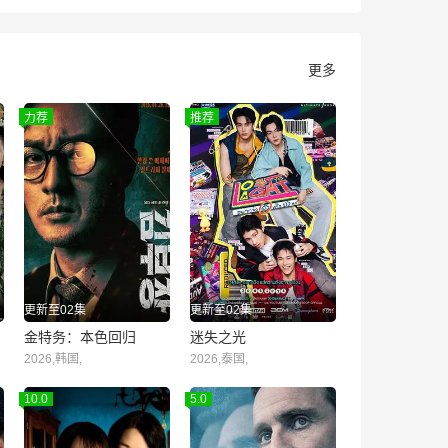
更多
力荐
推荐
誓不低头国语1988
更新至02集
更新至02集
金特务：本色回归
迷失之光
16年2月13日..
2026,韩国,
2026,泰国,
10.0
5.0