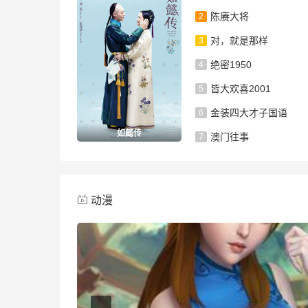
陈赓大将
2
对，就是那样
3
绝密1950
4
皆大欢喜2001
5
金装四大才子国语
6
如懿传
澳门往事
7
动漫