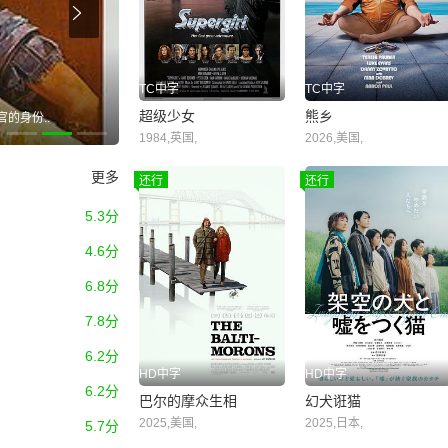
入室抢劫[电影解说]
TC中字
TC中字
超级少女
熊乡
官的身份..
혼자 사는 엄마의 생신을 챙기러 서울에서 찾아온 두 딸, 송영
1984,英国,
2026,美国,
更多
还行
还行
5.3分
4.6分
6.8分
7.8分
6.2分
HD中字
HD中字
6.2分
巴尔的摩众生相
幻犬诳猫
2025,美国,
2025,日本,
5.7分