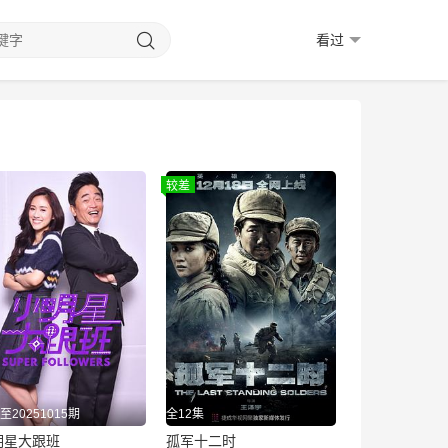
看过
较差
至20251015期
全12集
明星大跟班
孤军十二时