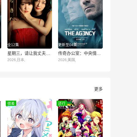
全12集
更新至04集
星期三，请让我丈夫拥抱你
传奇办公室：中央情报第二季
2026,日本,
2026,美国,
更多
很差
还行