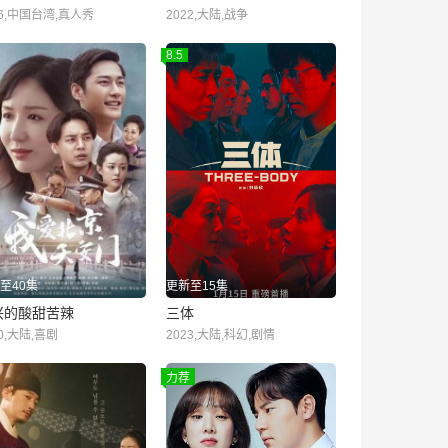
16,中国台湾,真人秀
2022,大陆,战争
8.5
至40集
更新至15集
兴的酸甜苦辣
三体
20,大陆,喜剧
2023,大陆,科幻,剧情
力荐