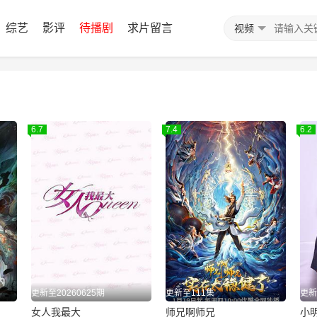
综艺
影评
待播剧
求片留言
视频
6.7
7.4
6.2
更新至20260625期
更新至111集
更新
女人我最大
师兄啊师兄
小